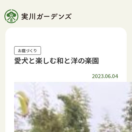
ホーム
お庭づくり
実川ガーデンズについて
愛犬と楽しむ和と洋の楽園
私たちの想い
2023.06.04
スタッフ紹介
会社概要
お庭がきれいになるまで
施工の流れ